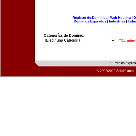
Registro de Dominios
|
Web Hosting
|
D
Dominios Expirados
|
Industrias
|
Indu
Categorías de Dominio:
[Pág. princi
** Precios expre
© 2002/2022 Solo10.com