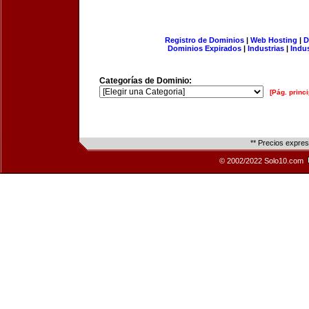
Registro de Dominios
|
Web Hosting
|
D
Dominios Expirados
|
Industrias
|
Indu
Categorías de Dominio:
[Pág. princi
** Precios expre
© 2002/2022 Solo10.com