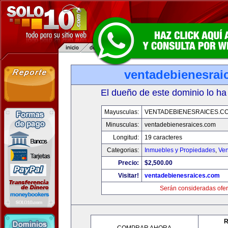
ventadebienesrai
El dueño de este dominio lo ha
Mayusculas:
VENTADEBIENESRAICES.C
Minusculas:
ventadebienesraices.com
Longitud:
19 caracteres
Categorias:
Inmuebles y Propiedades
,
Ven
Precio:
$2,500.00
Visitar!
ventadebienesraices.com
Serán consideradas ofer
R