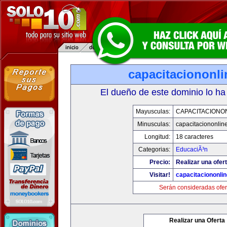
capacitaciononl
El dueño de este dominio lo ha
Mayusculas:
CAPACITACIONO
Minusculas:
capacitaciononlin
Longitud:
18 caracteres
Categorias:
EducaciÃ³n
Precio:
Realizar una ofert
Visitar!
capacitaciononli
Serán consideradas ofer
Realizar una Oferta