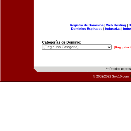
Registro de Dominios
|
Web Hosting
|
D
Dominios Expirados
|
Industrias
|
Indu
Categorías de Dominio:
[Pág. princi
** Precios expre
© 2002/2022 Solo10.com