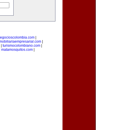
egocioscolombia.com
|
mobiliariaempresarial.com
|
|
turismocolombiano.com
|
|
matamosquitos.com
|