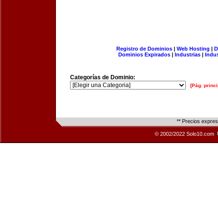
Registro de Dominios
|
Web Hosting
|
D
Dominios Expirados
|
Industrias
|
Indu
Categorías de Dominio:
[Pág. princi
** Precios expre
© 2002/2022 Solo10.com