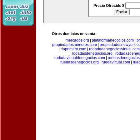
Precio Ofrecido $
Otros dominios en venta:
mercados.org
|
plataformanegocios.com
|
p
propiedadesmorteros.com
|
propiedadesnewyork.c
|
rioprimero.com
|
rodadadenegociosvirtual.com
rodadasdenegocios.org
|
rodadasdenego
rodadavirtualdenegocios.com
|
rondasdenegocios
ruedasdenegocios.org
|
ruedavirtual.com
|
rue