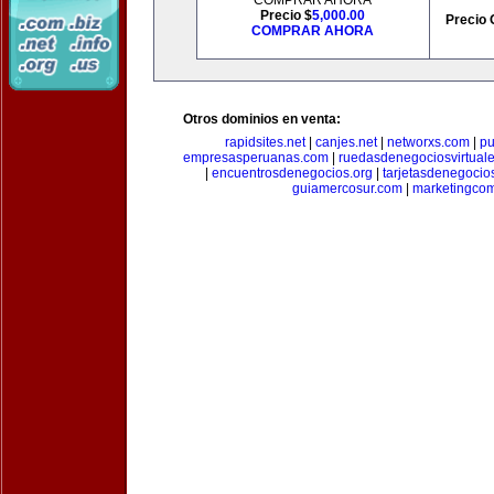
COMPRAR AHORA
Precio $
5,000.00
Precio 
COMPRAR AHORA
Otros dominios en venta:
rapidsites.net
|
canjes.net
|
networxs.com
|
pu
empresasperuanas.com
|
ruedasdenegociosvirtual
|
encuentrosdenegocios.org
|
tarjetasdenegocio
guiamercosur.com
|
marketingcom