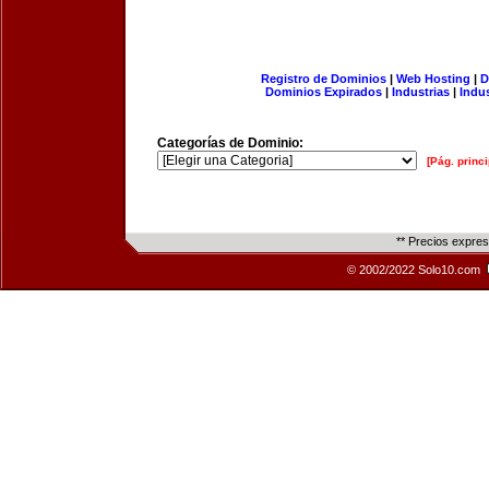
Registro de Dominios
|
Web Hosting
|
D
Dominios Expirados
|
Industrias
|
Indu
Categorías de Dominio:
[Pág. princi
** Precios expre
© 2002/2022 Solo10.com