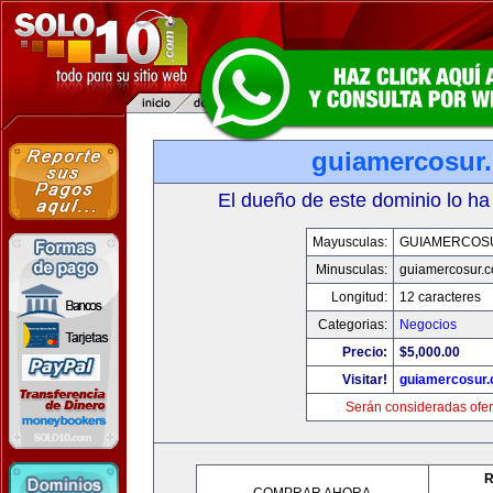
guiamercosur
El dueño de este dominio lo ha
Mayusculas:
GUIAMERCOS
Minusculas:
guiamercosur.
Longitud:
12 caracteres
Categorias:
Negocios
Precio:
$5,000.00
Visitar!
guiamercosur
Serán consideradas ofer
R