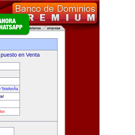
 puesto en Venta
 TelefonÃ­a
ta!
tas