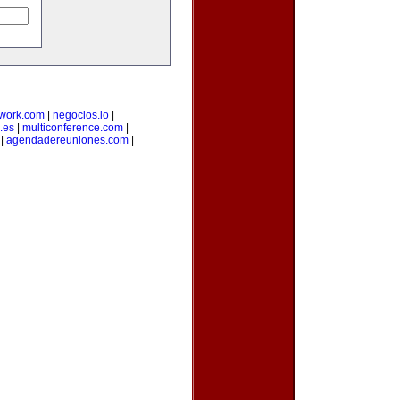
twork.com
|
negocios.io
|
.es
|
multiconference.com
|
|
agendadereuniones.com
|