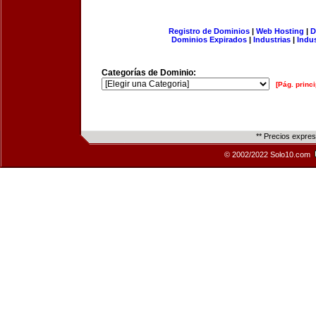
Registro de Dominios
|
Web Hosting
|
D
Dominios Expirados
|
Industrias
|
Indu
Categorías de Dominio:
[Pág. princi
** Precios expre
© 2002/2022 Solo10.com