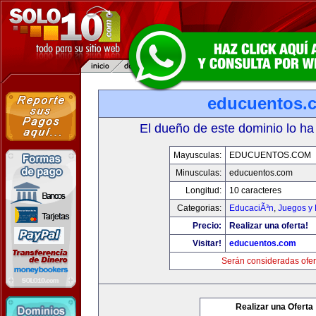
educuentos.
El dueño de este dominio lo ha
Mayusculas:
EDUCUENTOS.COM
Minusculas:
educuentos.com
Longitud:
10 caracteres
Categorias:
EducaciÃ³n
,
Juegos y 
Precio:
Realizar una oferta!
Visitar!
educuentos.com
Serán consideradas ofer
Realizar una Oferta