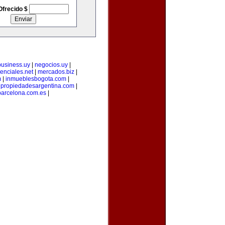
Ofrecido $
business.uy
|
negocios.uy
|
enciales.net
|
mercados.biz
|
m
|
inmueblesbogota.com
|
|
propiedadesargentina.com
|
arcelona.com.es
|