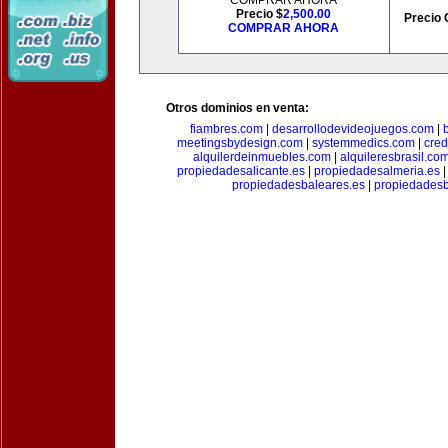
COMPRAR AHORA
Precio $
2,500.00
Precio 
COMPRAR AHORA
Otros dominios en venta:
fiambres.com
|
desarrollodevideojuegos.com
|
meetingsbydesign.com
|
systemmedics.com
|
cred
alquilerdeinmuebles.com
|
alquileresbrasil.co
propiedadesalicante.es
|
propiedadesalmeria.es
propiedadesbaleares.es
|
propiedadesb