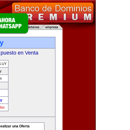
y
 puesto en Venta
.UY
y
s
uy
tas
ealizar una Oferta