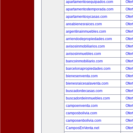
apartamentosequipados.com
Ofer
apartamentostemporada.com
Ofer
apartamentosycasas.com
Ofer
areabienesraices.com
Ofer
argentinainmuebles.com
Ofer
arriendodepropiedades.com
Ofer
avisosinmobiliarios.com
Ofer
avisosinmuebles.com
Ofer
bancoinmobiliario.com
Ofer
barcelonapropiedades.com
Ofer
bienesenventa.com
Ofer
bienesraicesalaventa.com
Ofer
buscadordecasas.com
Ofer
buscadordeinmuebles.com
Ofer
campoenventa.com
Ofer
camposbolivia.com
Ofer
camposenbolivia.com
Ofer
CamposEnVenta.net
Ofer