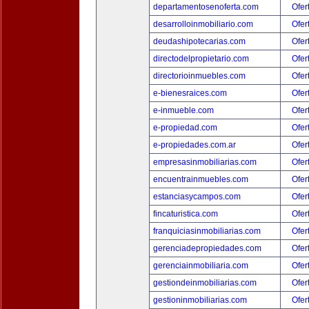
departamentosenoferta.com
Ofer
desarrolloinmobiliario.com
Ofer
deudashipotecarias.com
Ofer
directodelpropietario.com
Ofer
directorioinmuebles.com
Ofer
e-bienesraices.com
Ofer
e-inmueble.com
Ofer
e-propiedad.com
Ofer
e-propiedades.com.ar
Ofer
empresasinmobiliarias.com
Ofer
encuentrainmuebles.com
Ofer
estanciasycampos.com
Ofer
fincaturistica.com
Ofer
franquiciasinmobiliarias.com
Ofer
gerenciadepropiedades.com
Ofer
gerenciainmobiliaria.com
Ofer
gestiondeinmobiliarias.com
Ofer
gestioninmobiliarias.com
Ofer