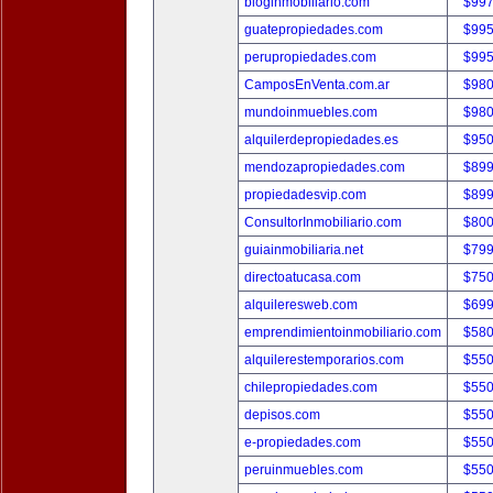
bloginmobiliario.com
$997
guatepropiedades.com
$995
perupropiedades.com
$995
CamposEnVenta.com.ar
$980
mundoinmuebles.com
$980
alquilerdepropiedades.es
$950
mendozapropiedades.com
$899
propiedadesvip.com
$899
ConsultorInmobiliario.com
$800
guiainmobiliaria.net
$799
directoatucasa.com
$750
alquileresweb.com
$699
emprendimientoinmobiliario.com
$580
alquilerestemporarios.com
$550
chilepropiedades.com
$550
depisos.com
$550
e-propiedades.com
$550
peruinmuebles.com
$550