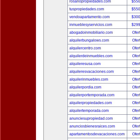
rosariopropiedades.com
$550
tuspropiedades.com
$550
vendoapartamento.com
$300
inmueblesyservicios.com
$299
abogadoinmobiliario.com
Ofer
alquilerbungalows.com
Ofer
alquilercentro.com
Ofer
alquilerdeinmuebles.com
Ofer
alquileresusa.com
Ofer
alquileresvacaciones.com
Ofer
alquilerinmuebles.com
Ofer
alquilerpordia.com
Ofer
alquilerportemporada.com
Ofer
alquilerpropiedades.com
Ofer
alquilertemporada.com
Ofer
anunciesupropiedad.com
Ofer
anunciosbienesraices.com
Ofer
apartamentosdevacaciones.com
Ofer