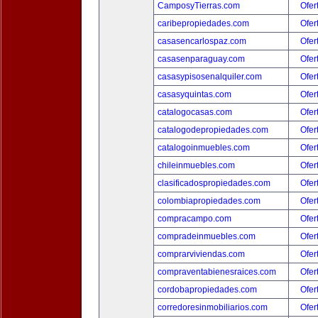
CamposyTierras.com
Ofer
caribepropiedades.com
Ofer
casasencarlospaz.com
Ofer
casasenparaguay.com
Ofer
casasypisosenalquiler.com
Ofer
casasyquintas.com
Ofer
catalogocasas.com
Ofer
catalogodepropiedades.com
Ofer
catalogoinmuebles.com
Ofer
chileinmuebles.com
Ofer
clasificadospropiedades.com
Ofer
colombiapropiedades.com
Ofer
compracampo.com
Ofer
compradeinmuebles.com
Ofer
comprarviviendas.com
Ofer
compraventabienesraices.com
Ofer
cordobapropiedades.com
Ofer
corredoresinmobiliarios.com
Ofer