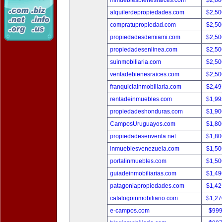
inmueblesbienesraices.com
$2,80
alquilerdepropiedades.com
$2,50
compratupropiedad.com
$2,50
propiedadesdemiami.com
$2,50
propiedadesenlinea.com
$2,50
suinmobiliaria.com
$2,50
ventadebienesraices.com
$2,50
franquiciainmobiliaria.com
$2,49
rentadeinmuebles.com
$1,99
propiedadeshonduras.com
$1,90
CamposUruguayos.com
$1,80
propiedadesenventa.net
$1,80
inmueblesvenezuela.com
$1,50
portalinmuebles.com
$1,50
guiadeinmobiliarias.com
$1,49
patagoniapropiedades.com
$1,42
catalogoinmobiliario.com
$1,27
e-campos.com
$999