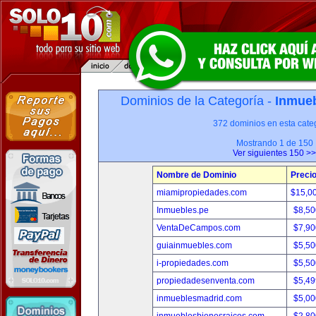
Dominios de la Categoría -
Inmueb
372 dominios en esta categ
Mostrando 1 de 150
Ver siguientes 150 >>
Nombre de Dominio
Preci
miamipropiedades.com
$15,0
Inmuebles.pe
$8,50
VentaDeCampos.com
$7,90
guiainmuebles.com
$5,50
i-propiedades.com
$5,50
propiedadesenventa.com
$5,49
inmueblesmadrid.com
$5,00