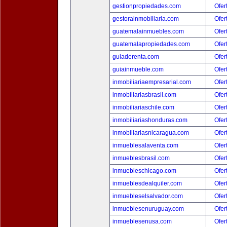
gestionpropiedades.com
Ofer
gestorainmobiliaria.com
Ofer
guatemalainmuebles.com
Ofer
guatemalapropiedades.com
Ofer
guiaderenta.com
Ofer
guiainmueble.com
Ofer
inmobiliariaempresarial.com
Ofer
inmobiliariasbrasil.com
Ofer
inmobiliariaschile.com
Ofer
inmobiliariashonduras.com
Ofer
inmobiliariasnicaragua.com
Ofer
inmueblesalaventa.com
Ofer
inmueblesbrasil.com
Ofer
inmuebleschicago.com
Ofer
inmueblesdealquiler.com
Ofer
inmuebleselsalvador.com
Ofer
inmueblesenuruguay.com
Ofer
inmueblesenusa.com
Ofer